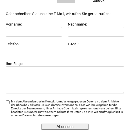
Oder schreiben Sie uns eine E-Mail, wir rufen Sie gerne zurück:
Vorname:
Nachname:
Telefon:
E-Mail:
Ihre Frage:
Mit dem Absenden der im Kontaktformular eingegebenen Daten und dem Anklicken
der Checkbox erklären Sie sich damit einverstanden, dass wir Ihre Angaben für die
Zwecke der Beantwortung Ihrer Anfrage übermitteln, speichern und verarbeiten. Bitte
beachten Sie unsere Hinweise zum Schutz Ihrer Daten und Ihre Widerrufmöglichkeit in
unseren
Datenschutzbestimmungen
.
Absenden