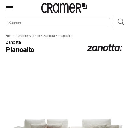
Produkte
Marken
Home
/
Unsere Marken
/
Zanotta
/
Pianoalto
Manufaktur
Zanotta
Pianoalto
Aktionen
News
Sale
Standorte
Service
Jobs
Shop