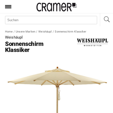
Produkte
Marken
Home
/
Unsere Marken
/
Weishäupl
/
Sonnenschirm Klassiker
Manufaktur
Weishäupl
Sonnenschirm
Aktionen
Klassiker
News
Sale
Standorte
Service
Jobs
Shop