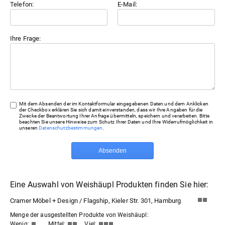
Telefon:
E-Mail:
Ihre Frage:
Mit dem Absenden der im Kontaktformular eingegebenen Daten und dem Anklicken
der Checkbox erklären Sie sich damit einverstanden, dass wir Ihre Angaben für die
Zwecke der Beantwortung Ihrer Anfrage übermitteln, speichern und verarbeiten. Bitte
beachten Sie unsere Hinweise zum Schutz Ihrer Daten und Ihre Widerrufmöglichkeit in
unseren
Datenschutzbestimmungen
.
Absenden
Eine Auswahl von Weishäupl Produkten finden Sie hier:
Cramer Möbel + Design / Flagship, Kieler Str. 301, Hamburg
Menge der ausgestellten Produkte von Weishäupl:
Wenig:
Mittel:
Viel: