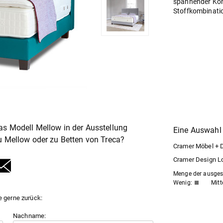
spannender Kont
Stoffkombinati
as Modell Mellow in der Ausstellung
Eine Auswahl 
zu Mellow oder zu
Betten
von Treca?
Cramer Möbel + De
Cramer Design Lof
Menge der ausgest
Wenig:
Mitt
e gerne zurück:
Nachname: