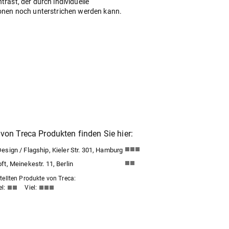
rast, der durch individuelle
onen noch unterstrichen werden kann.
von Treca Produkten finden Sie hier:
sign / Flagship, Kieler Str. 301, Hamburg
t, Meinekestr. 11, Berlin
ellten Produkte von Treca:
el:
Viel: