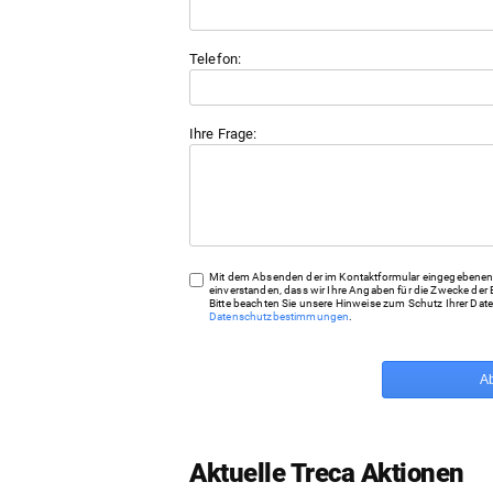
Telefon:
Ihre Frage:
Mit dem Absenden der im Kontaktformular eingegebenen 
einverstanden, dass wir Ihre Angaben für die Zwecke der 
Bitte beachten Sie unsere Hinweise zum Schutz Ihrer Date
Datenschutzbestimmungen
.
A
Aktuelle Treca Aktionen