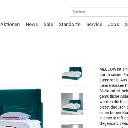
Aktionen
News
Sale
Standorte
Service
Jobs
S
MELLOW ist ein 
durch seinen Fa
ausstrahlt. Aus
Lendenkissen he
Sitzkomfort be
gemütliche Abla
werden die Kiss
bietet dadurch
einen hohen Kom
in einer straff
Gegensatz zwis