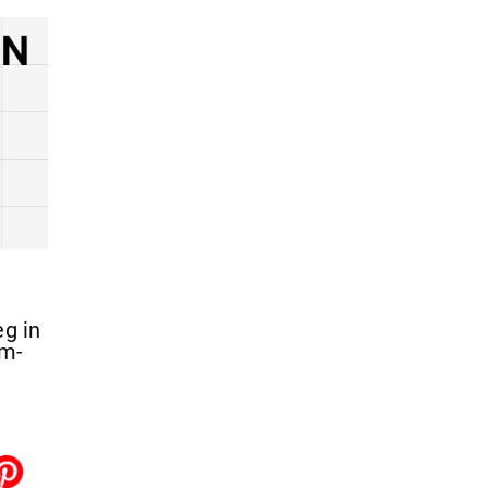
eg in
um-