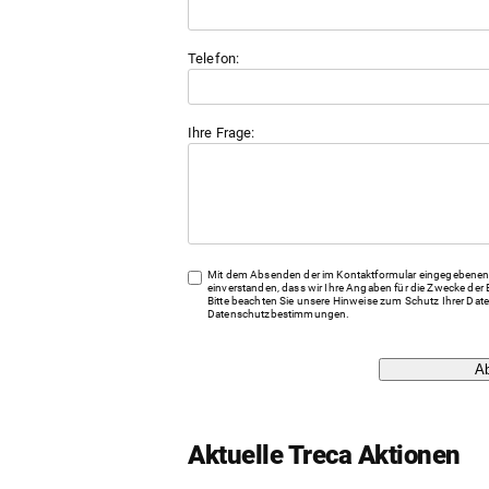
Telefon:
Ihre Frage:
Mit dem Absenden der im Kontaktformular eingegebenen 
einverstanden, dass wir Ihre Angaben für die Zwecke der 
Bitte beachten Sie unsere Hinweise zum Schutz Ihrer Date
Datenschutzbestimmungen
.
A
Aktuelle Treca Aktionen