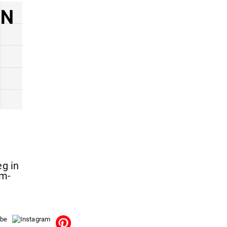
eg in
um-