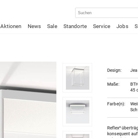
Aktionen
News
Sale
Standorte
Service
Jobs
S
Design:
Jea
Maße:
BTH
45 
Farbe(n):
Wei
Sch
Reflex² überträg
konsequent auf