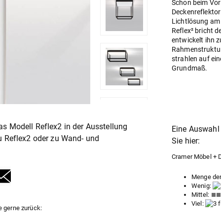
Schon beim Vorl
Deckenreflektor
Lichtlösung am
Reflex² bricht 
entwickelt ihn 
Rahmenstruktur 
strahlen auf ei
Grundmaß.
s Modell Reflex2 in der Ausstellung
Eine Auswahl 
u Reflex2 oder zu
Wand- und
Sie hier:
Cramer Möbel + De
Menge der 
Wenig:
Mittel:
Viel:
e gerne zurück: