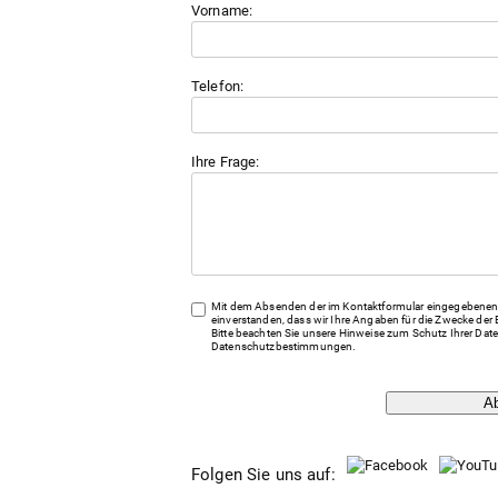
Vorname:
Telefon:
Ihre Frage:
Mit dem Absenden der im Kontaktformular eingegebenen 
einverstanden, dass wir Ihre Angaben für die Zwecke der 
Bitte beachten Sie unsere Hinweise zum Schutz Ihrer Date
Datenschutzbestimmungen
.
A
Folgen Sie uns auf: