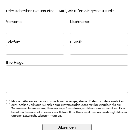
Oder schreiben Sie uns eine E-Mail, wir rufen Sie gerne zurück:
Vorname:
Nachname:
Telefon:
E-Mail:
Ihre Frage:
Mit dem Absenden der im Kontaktformular eingegebenen Daten und dem Anklicken
der Checkbox erklären Sie sich damit einverstanden, dass wir Ihre Angaben für die
Zwecke der Beantwortung Ihrer Anfrage übermitteln, speichern und verarbeiten. Bitte
beachten Sie unsere Hinweise zum Schutz Ihrer Daten und Ihre Widerrufmöglichkeit in
unseren
Datenschutzbestimmungen
.
Absenden