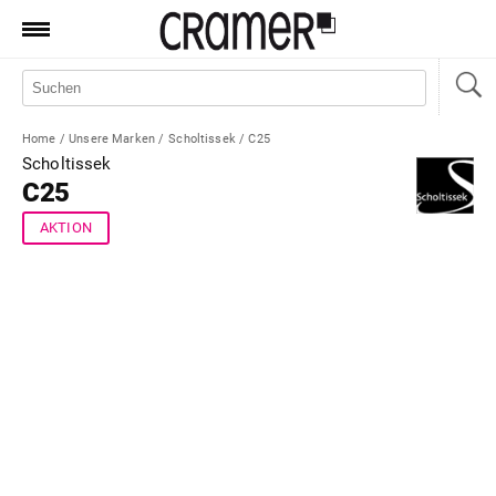
Produkte
Marken
Home
/
Unsere Marken
/
Scholtissek
/
C25
Manufaktur
Scholtissek
C25
Aktionen
AKTION
News
Sale
Standorte
Service
Jobs
Shop