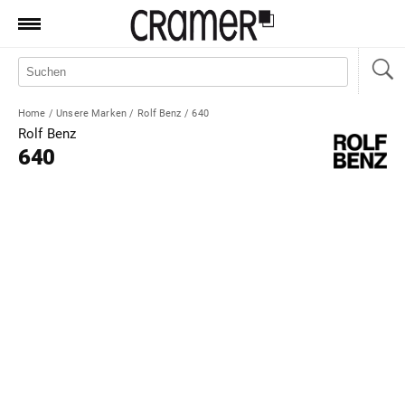
Produkte
Marken
Home
/
Unsere Marken
/
Rolf Benz
/
640
Manufaktur
Rolf Benz
640
Aktionen
News
Sale
Standorte
Service
Jobs
Shop