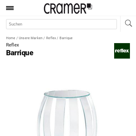
Produkte
Marken
Home
/
Unsere Marken
/
Reflex
/
Barrique
Manufaktur
Reflex
Barrique
Aktionen
News
Sale
Standorte
Service
Jobs
Shop