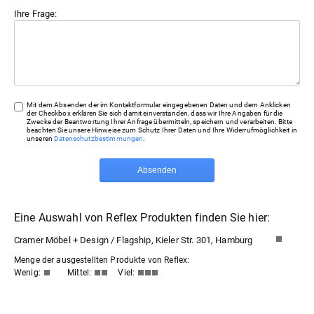
Ihre Frage:
Mit dem Absenden der im Kontaktformular eingegebenen Daten und dem Anklicken
der Checkbox erklären Sie sich damit einverstanden, dass wir Ihre Angaben für die
Zwecke der Beantwortung Ihrer Anfrage übermitteln, speichern und verarbeiten. Bitte
beachten Sie unsere Hinweise zum Schutz Ihrer Daten und Ihre Widerrufmöglichkeit in
unseren
Datenschutzbestimmungen
.
Absenden
Eine Auswahl von Reflex Produkten finden Sie hier:
Cramer Möbel + Design / Flagship, Kieler Str. 301, Hamburg
Menge der ausgestellten Produkte von Reflex:
Wenig:
Mittel:
Viel: