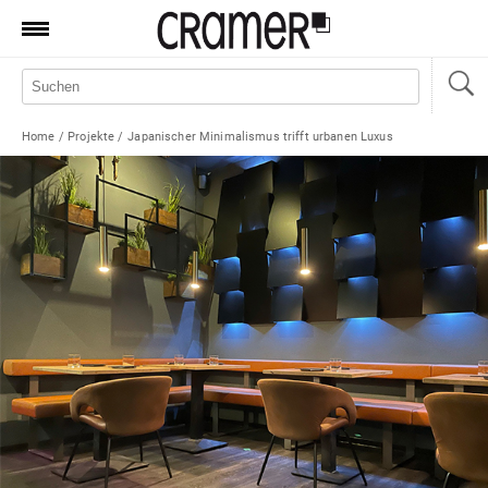
Produkte
Marken
Home
/
Projekte
/
Japanischer Minimalismus trifft urbanen Luxus
Manufaktur
Aktionen
News
Sale
Standorte
Service
Jobs
Shop