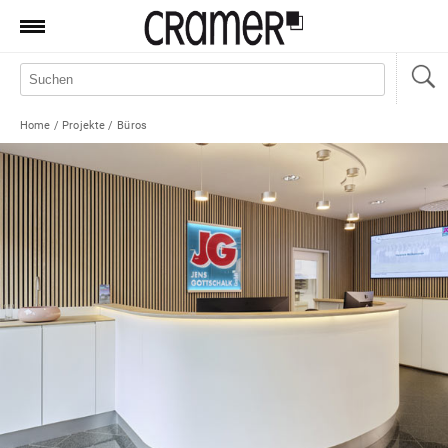
Produkte
Marken
Home
/
Projekte
/
Büros
Manufaktur
Aktionen
News
Sale
Standorte
Service
Jobs
Shop