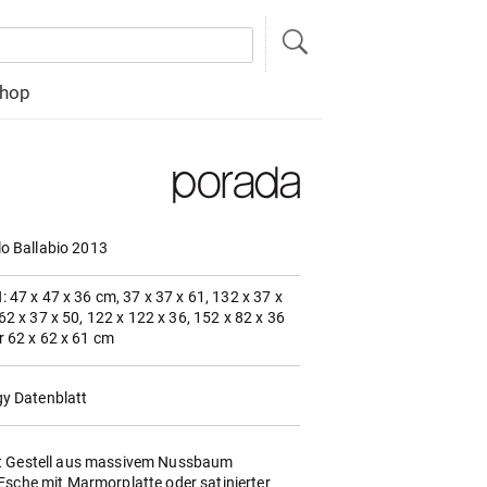
hop
lo Ballabio 2013
 47 x 47 x 36 cm, 37 x 37 x 61, 132 x 37 x
62 x 37 x 50, 122 x 122 x 36, 152 x 82 x 36
r 62 x 62 x 61 cm
gy Datenblatt
t Gestell aus massivem Nussbaum
Esche mit Marmorplatte oder satinierter