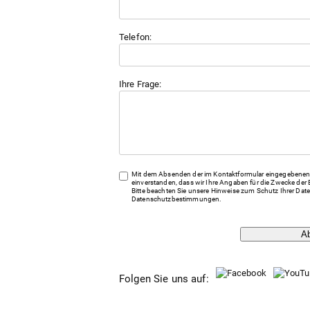
Telefon:
Ihre Frage:
Mit dem Absenden der im Kontaktformular eingegebenen 
einverstanden, dass wir Ihre Angaben für die Zwecke der 
Bitte beachten Sie unsere Hinweise zum Schutz Ihrer Date
Datenschutzbestimmungen
.
A
Folgen Sie uns auf: