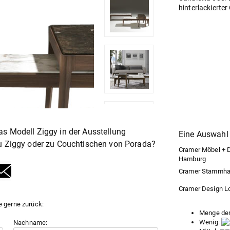
hinterlackierter
s Modell Ziggy in der Ausstellung
Eine Auswahl 
u Ziggy oder zu
Couchtische
von Porada?
Cramer Möbel + De
Hamburg
Cramer Stammhaus
Cramer Design Lof
e gerne zurück:
Menge der
Wenig:
Nachname: