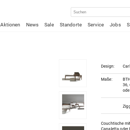
Aktionen
News
Sale
Standorte
Service
Jobs
S
Design:
Car
Maße:
BTH:
36, 
ode
Zig
Couchtische mi
Canaletta oder 