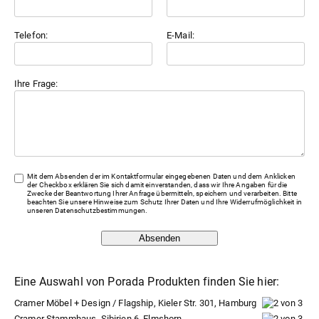
Telefon:
E-Mail:
Ihre Frage:
Mit dem Absenden der im Kontaktformular eingegebenen Daten und dem Anklicken
der Checkbox erklären Sie sich damit einverstanden, dass wir Ihre Angaben für die
Zwecke der Beantwortung Ihrer Anfrage übermitteln, speichern und verarbeiten. Bitte
beachten Sie unsere Hinweise zum Schutz Ihrer Daten und Ihre Widerrufmöglichkeit in
unseren
Datenschutzbestimmungen
.
Absenden
Eine Auswahl von Porada Produkten finden Sie hier:
Cramer Möbel + Design / Flagship, Kieler Str. 301, Hamburg
Cramer Stammhaus, Sibirien 6, Elmshorn