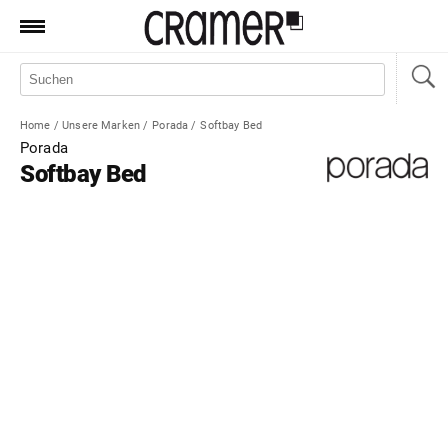
Produkte
Marken
Home
/
Unsere Marken
/
Porada
/
Softbay Bed
Manufaktur
Porada
Softbay Bed
Aktionen
News
Sale
Standorte
Service
Jobs
Shop