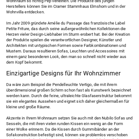
Wohnraum so richtig Pep verleihen. Die Produkte des jungen
Herstellers können Sie im
Cramer Stammhaus Elmshorn
und in der
Wohnvilla
entdecken.
Im Jahr 2009 gründete Amélie du Passage das französische Label
Petite Friture, das durch seine außergewöhnlichen Kollektionen die
Herzen vieler Design-Liebhaber im Sturm erobert hat. Bei der Kreation
der Produkte spielen die verantwortlichen Designer, Künstler und
Architekten mit untypischen Formen sowie Farbkombinationen und
Mustern. Daraus resultieren Sofas, Leuchten und Accessoires mit
einem ganz besonderen Look, den man so schnell nicht wieder aus
dem Kopf bekommt.
Einzigartige Designs für Ihr Wohnzimmer
Da wäre zum Beispiel die
Pendelleuchte Vertigo
, die mit ihrem
überdimensional großen Schirm schon fast als Kunstwerk bezeichnet
werden kann. Durch die feine, ultraleichte Glasfaserstruktur bekommt
sie ein elegantes Aussehen und eignet sich daher gleichermaßen für
kleine und große Räume.
Akzente in Ihrem Wohnraum setzen Sie auch mit den
Nubilo Sofas
und
Sesseln
, die mit ihren vielen runden Kissen ein wenig an die Form
einer Wolke erinnern. Da die Kissen durch Gummibänder an der
Sofakonstruktion befestigt sind, können sie problemlos verschoben