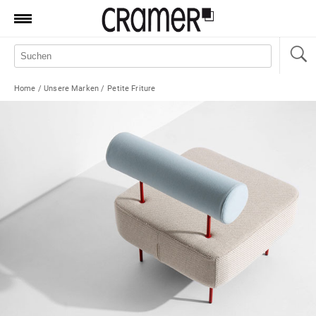
Produkte
Marken
Home
/
Unsere Marken
/
Petite Friture
Manufaktur
Aktionen
News
Sale
Standorte
Service
Jobs
Shop