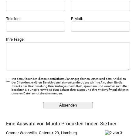
Telefon:
E-Mail:
Ihre Frage:
Mit dem Absenden der im Kontaktformular eingegebenen Daten und dem Anklicken
der Checkbox erklären Sie sich damit einverstanden, dass wir Ihre Angaben für die
Zwecke der Beantwortung Ihrer Anfrage übermitteln, speichern und verarbeiten. Bitte
beachten Sie unsere Hinweise zum Schutz Ihrer Daten und Ihre Widerrufmöglichkeit in
unseren
Datenschutzbestimmungen
.
Absenden
Eine Auswahl von Muuto Produkten finden Sie hier:
Cramer Wohnvilla, Osterstr. 29, Hamburg