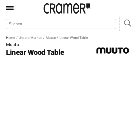
Produkte
Marken
Home
/
Unsere Marken
/
Muuto
/
Linear Wood Table
Manufaktur
Muuto
Linear Wood Table
Aktionen
News
Sale
Standorte
Service
Jobs
Shop