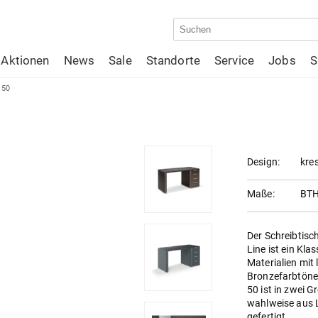
Aktionen
News
Sale
Standorte
Service
Jobs
S
 50
Design:
kres
Maße:
BTH
Der Schreibtisc
Line ist ein Kla
Materialien mit
Bronzefarbtönen
50 ist in zwei Gr
wahlweise aus
gefertigt.