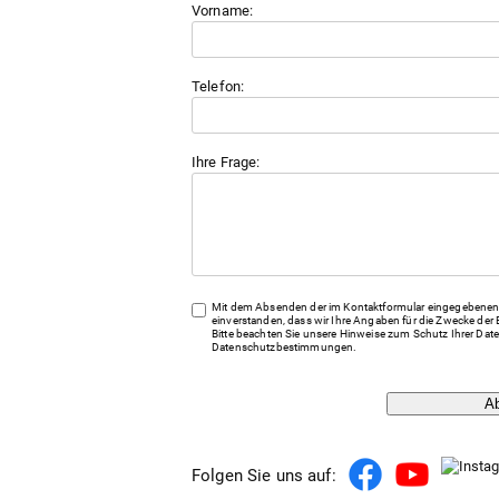
Vorname:
Telefon:
Ihre Frage:
Mit dem Absenden der im Kontaktformular eingegebenen 
einverstanden, dass wir Ihre Angaben für die Zwecke der 
Bitte beachten Sie unsere Hinweise zum Schutz Ihrer Date
Datenschutzbestimmungen
.
A
Folgen Sie uns auf: