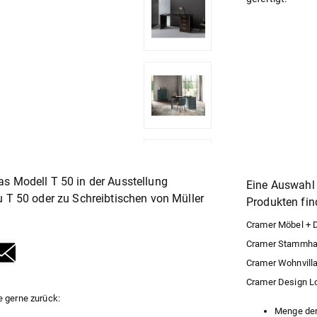
s Modell T 50 in der Ausstellung
Eine Auswahl 
u T 50 oder zu
Schreibtische
von Müller
Produkten find
Cramer Möbel + De
Cramer Stammhaus
Cramer Wohnvilla
Cramer Design Lof
e gerne zurück:
Menge der