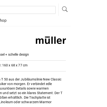
hop
sel + schelle design
: 160 x 68 x 77 cm
h T 50 aus der Jubiläumslinie New Classic
ssiker von morgen. Er verbindet edle
 luxuriösen Details sowie warmen
 und setzt so ein klares Statement. Der T
ößen erhältlich. Die Tischplatte ist
 Linoleum oder schwarzem Marmor