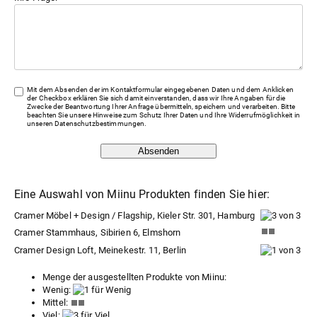
Mit dem Absenden der im Kontaktformular eingegebenen Daten und dem Anklicken
der Checkbox erklären Sie sich damit einverstanden, dass wir Ihre Angaben für die
Zwecke der Beantwortung Ihrer Anfrage übermitteln, speichern und verarbeiten. Bitte
beachten Sie unsere Hinweise zum Schutz Ihrer Daten und Ihre Widerrufmöglichkeit in
unseren
Datenschutzbestimmungen
.
Absenden
Eine Auswahl von Miinu Produkten finden Sie hier:
Cramer Möbel + Design / Flagship, Kieler Str. 301, Hamburg
Cramer Stammhaus, Sibirien 6, Elmshorn
Cramer Design Loft, Meinekestr. 11, Berlin
Menge der ausgestellten Produkte von Miinu:
Wenig:
Mittel:
Viel: