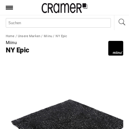
Produkte
Marken
Home
/
Unsere Marken
/
Miinu
/
NY Epic
Manufaktur
Miinu
NY Epic
Aktionen
News
Sale
Standorte
Service
Jobs
Shop