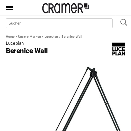
Produkte
Marken
Home
/
Unsere Marken
/
Luceplan
/
Berenice Wall
Manufaktur
Luceplan
Berenice Wall
Aktionen
News
Sale
Standorte
Service
Jobs
Shop