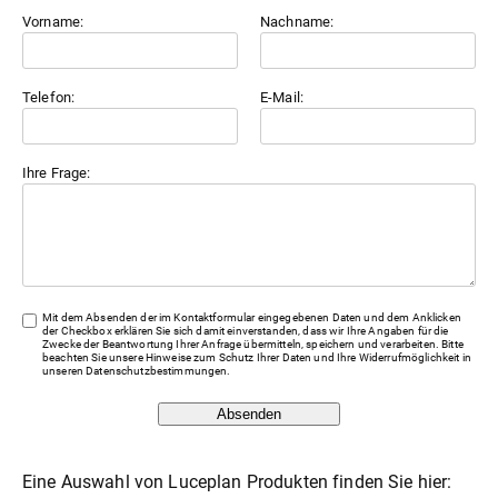
Vorname:
Nachname:
Telefon:
E-Mail:
Ihre Frage:
Mit dem Absenden der im Kontaktformular eingegebenen Daten und dem Anklicken
der Checkbox erklären Sie sich damit einverstanden, dass wir Ihre Angaben für die
Zwecke der Beantwortung Ihrer Anfrage übermitteln, speichern und verarbeiten. Bitte
beachten Sie unsere Hinweise zum Schutz Ihrer Daten und Ihre Widerrufmöglichkeit in
unseren
Datenschutzbestimmungen
.
Absenden
Eine Auswahl von Luceplan Produkten finden Sie hier: