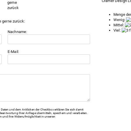
Cramer Design Lof
Menge der
Wenig:
e gerne zurück:
Mittel:
Viel:
Nachname:
E-Mail:
Daten und dem Anklicken der Checkbox erklären Sie sich damit
Beantwortung Ihrer Anfrage übermitteln, speichern und verarbeiten.
n und Ihre Widerrufmöglichkeit in unseren