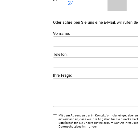
24
Oder schreiben Sie uns eine E-Mail, wir rufen Si
Vorname:
Telefon:
Ihre Frage:
Mit dem Absenden der im Kontaktformular eingegebenen 
einverstanden, dass wir Ihre Angaben für die Zwecke der 
Bitte beachten Sie unsere Hinweise zum Schutz Ihrer Date
Datenschutzbestimmungen
.