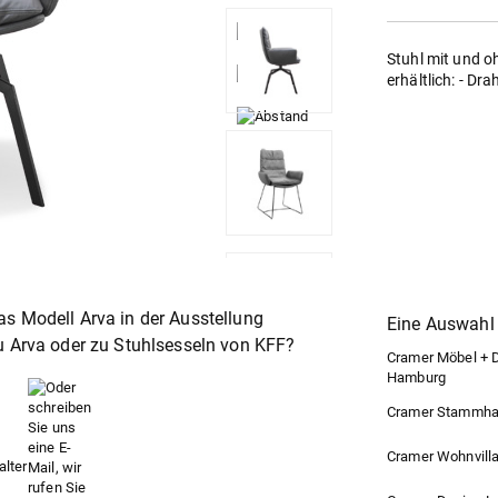
Stuhl mit und o
erhältlich: - Dr
s Modell Arva in der Ausstellung
Eine Auswahl 
u Arva oder zu
Stuhlsessel
von KFF?
Cramer Möbel + De
Hamburg
Cramer Stammhaus
Cramer Wohnvilla