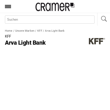
Produkte
Marken
Home
/
Unsere Marken
/
KFF
/
Arva Light Bank
Manufaktur
KFF
Arva Light Bank
Aktionen
News
Sale
Standorte
Service
Jobs
Shop