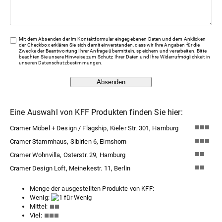
Mit dem Absenden der im Kontaktformular eingegebenen Daten und dem Anklicken
der Checkbox erklären Sie sich damit einverstanden, dass wir Ihre Angaben für die
Zwecke der Beantwortung Ihrer Anfrage übermitteln, speichern und verarbeiten. Bitte
beachten Sie unsere Hinweise zum Schutz Ihrer Daten und Ihre Widerrufmöglichkeit in
unseren
Datenschutzbestimmungen
.
Absenden
Eine Auswahl von KFF Produkten finden Sie hier:
Cramer Möbel + Design / Flagship, Kieler Str. 301, Hamburg
Cramer Stammhaus, Sibirien 6, Elmshorn
Cramer Wohnvilla, Osterstr. 29, Hamburg
Cramer Design Loft, Meinekestr. 11, Berlin
Menge der ausgestellten Produkte von KFF:
Wenig:
Mittel:
Viel: