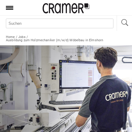
Produkte
Marken
Home
/
Jobs
/
Ausbildung zum Holzmechaniker (m/w/d) Möbelbau in Elmshorn
Manufaktur
Aktionen
News
Sale
Standorte
Service
Jobs
Shop