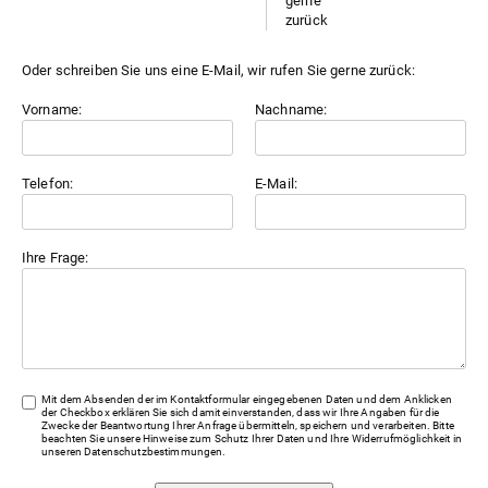
Oder schreiben Sie uns eine E-Mail, wir rufen Sie gerne zurück:
Vorname:
Nachname:
Telefon:
E-Mail:
Ihre Frage:
Mit dem Absenden der im Kontaktformular eingegebenen Daten und dem Anklicken
der Checkbox erklären Sie sich damit einverstanden, dass wir Ihre Angaben für die
Zwecke der Beantwortung Ihrer Anfrage übermitteln, speichern und verarbeiten. Bitte
beachten Sie unsere Hinweise zum Schutz Ihrer Daten und Ihre Widerrufmöglichkeit in
unseren
Datenschutzbestimmungen
.