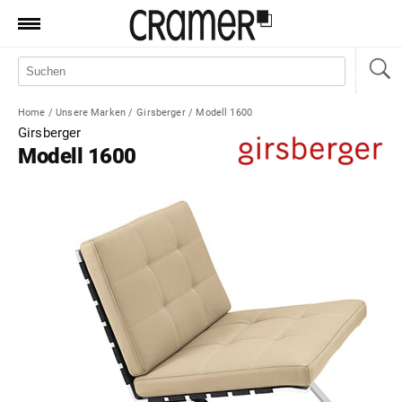
Produkte
Marken
Home
/
Unsere Marken
/
Girsberger
/
Modell 1600
Manufaktur
Girsberger
Modell 1600
Aktionen
News
Sale
Standorte
Service
Jobs
Shop