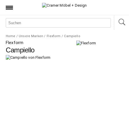
Produkte
Marken
Home
/
Unsere Marken
/
Flexform
/
Campiello
Manufaktur
Flexform
Campiello
Aktionen
News
Sale
Standorte
Service
Jobs
Shop