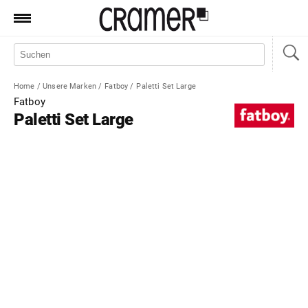
Produkte
Marken
Home
/
Unsere Marken
/
Fatboy
/
Paletti Set Large
Manufaktur
Fatboy
Paletti Set Large
Aktionen
News
Sale
Standorte
Service
Jobs
Shop