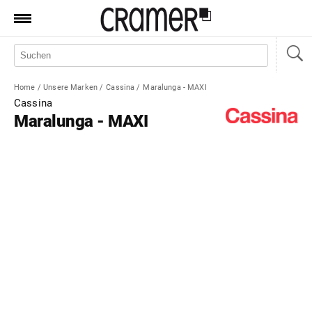
Produkte
Marken
Home
/
Unsere Marken
/
Cassina
/
Maralunga - MAXI
Manufaktur
Cassina
Maralunga - MAXI
Aktionen
News
Sale
Standorte
Service
Jobs
Shop