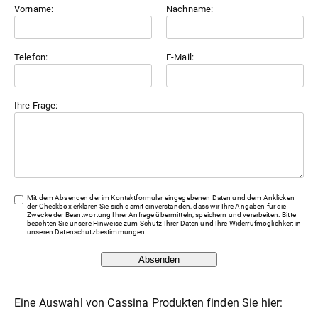
Vorname:
Nachname:
Telefon:
E-Mail:
Ihre Frage:
Mit dem Absenden der im Kontaktformular eingegebenen Daten und dem Anklicken
der Checkbox erklären Sie sich damit einverstanden, dass wir Ihre Angaben für die
Zwecke der Beantwortung Ihrer Anfrage übermitteln, speichern und verarbeiten. Bitte
beachten Sie unsere Hinweise zum Schutz Ihrer Daten und Ihre Widerrufmöglichkeit in
unseren
Datenschutzbestimmungen
.
Absenden
Eine Auswahl von Cassina Produkten finden Sie hier: