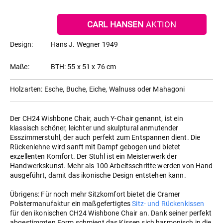
CARL HANSEN
AKTION
Design:
Hans J. Wegner 1949
Maße:
BTH: 55 x 51 x 76 cm
Holzarten: Esche, Buche, Eiche, Walnuss oder Mahagoni
Der CH24 Wishbone Chair, auch Y-Chair genannt, ist ein
klassisch schöner, leichter und skulptural anmutender
Esszimmerstuhl, der auch perfekt zum Entspannen dient. Die
Rückenlehne wird sanft mit Dampf gebogen und bietet
exzellenten Komfort. Der Stuhl ist ein Meisterwerk der
Handwerkskunst. Mehr als 100 Arbeitsschritte werden von Hand
ausgeführt, damit das ikonische Design entstehen kann.
Übrigens: Für noch mehr Sitzkomfort bietet die Cramer
Polstermanufaktur ein maßgefertigtes
Sitz- und Rückenkissen
für den ikonischen CH24 Wishbone Chair an. Dank seiner perfekt
abgestimmten Form schmiegt das Kissen sich harmonisch in die