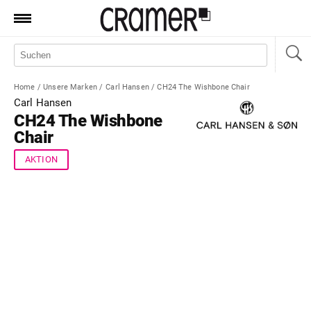
Produkte
Marken
Home
/
Unsere Marken
/
Carl Hansen
/
CH24 The Wishbone Chair
Manufaktur
Carl Hansen
CH24 The Wishbone
Aktionen
Chair
News
AKTION
Sale
Standorte
Service
Jobs
Shop