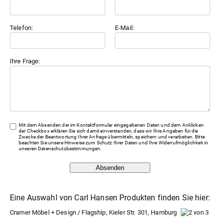
Telefon:
E-Mail:
Ihre Frage:
Mit dem Absenden der im Kontaktformular eingegebenen Daten und dem Anklicken
der Checkbox erklären Sie sich damit einverstanden, dass wir Ihre Angaben für die
Zwecke der Beantwortung Ihrer Anfrage übermitteln, speichern und verarbeiten. Bitte
beachten Sie unsere Hinweise zum Schutz Ihrer Daten und Ihre Widerrufmöglichkeit in
unseren
Datenschutzbestimmungen
.
Absenden
Eine Auswahl von Carl Hansen Produkten finden Sie hier:
Cramer Möbel + Design / Flagship, Kieler Str. 301, Hamburg