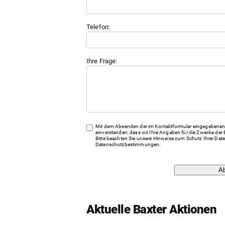
Telefon:
Ihre Frage:
Mit dem Absenden der im Kontaktformular eingegebenen 
einverstanden, dass wir Ihre Angaben für die Zwecke der 
Bitte beachten Sie unsere Hinweise zum Schutz Ihrer Date
Datenschutzbestimmungen
.
A
Aktuelle Baxter Aktionen