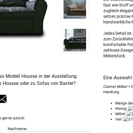
fast wie Stoff u
zugleich elegan
setzen präzise 
handwerkliche 
Jedes Detail is
zum Zurücklehne
komfortable Pol
zeitloses Desig
Möbelstück.
as Modell Housse in der Ausstellung
Eine Auswahl 
zu Housse oder zu
Sofas
von Baxter?
Cramer Möbel + De
Hamburg
Menge der
Wenig:
Mittel:
e gerne zurück:
Viel:
Nachname: