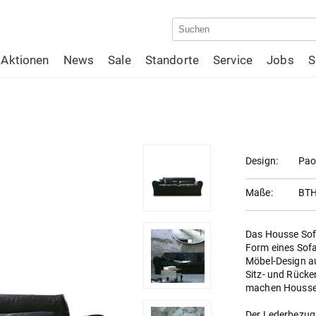
Aktionen
News
Sale
Standorte
Service
Jobs
S
Design:
Pao
Maße:
BTH
Das Housse Sof
Form eines Sofa
Möbel-Design a
Sitz- und Rücke
machen Housse 
Der Lederbezug 