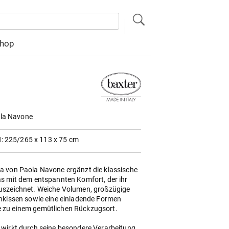
hop
la Navone
: 225/265 x 113 x 75 cm
a von Paola Navone ergänzt die klassische
s mit dem entspannten Komfort, der ihr
uszeichnet. Weiche Volumen, großzügige
nkissen sowie eine einladende Formen
zu einem gemütlichen Rückzugsort.
wirkt durch seine besondere Verarbeitung