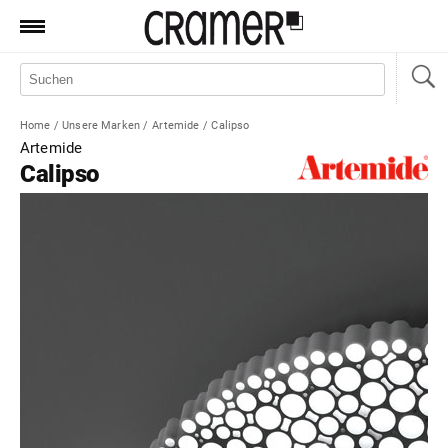
Produkte
Marken
Home
/
Unsere Marken
/
Artemide
/
Calipso
Manufaktur
Artemide
Calipso
Aktionen
News
Sale
Standorte
Service
Jobs
Shop