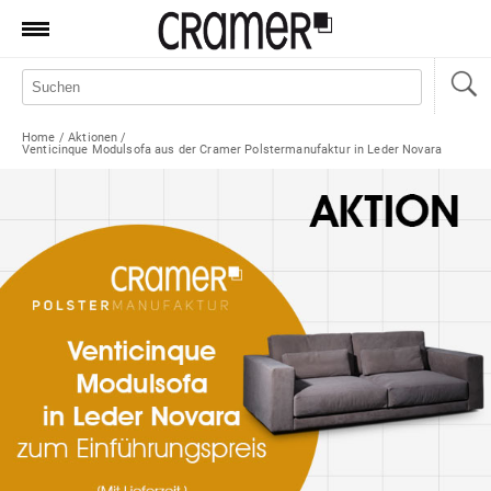
Produkte
Marken
Home
/
Aktionen
/
Venticinque Modulsofa aus der Cramer Polstermanufaktur in Leder Novara
Manufaktur
Aktionen
News
Sale
Standorte
Service
Jobs
Shop