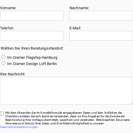
Vorname:
Nachname:
Telefon:
E-Mail:
Wählen Sie Ihren Beratungsstandort:
Im Cramer Flagship Hamburg
Im Cramer Design Loft Berlin
Ihre Nachricht:
Mit dem Absenden der im Kontaktformular eingegebenen Daten und dem Anklicken der
Checkbox erklären Sie sich damit einverstanden, dass wir Ihre Angaben für die Zwecke der
Beantwortung Ihrer Anfrage übermitteln, speichern und verarbeiten. Bitte beachten Sie unsere
Hinweise zum Schutz Ihrer Daten und Ihre Widerrufmöglichkeit in unseren
Datenschutzbestimmungen
.